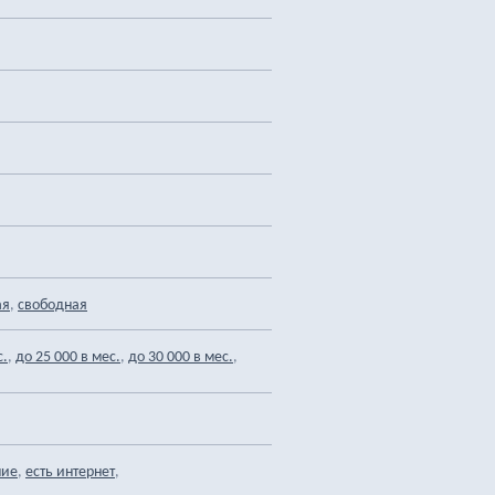
,
ая
свободная
,
,
,
с.
до 25 000 в мес.
до 30 000 в мес.
,
,
ние
есть интернет