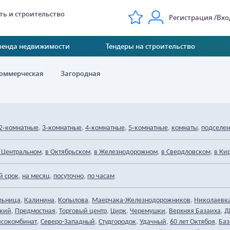
ь и строительство
Регистрация
Вхо
ренда недвижимости
Тендеры на строительство
оммерческая
Загородная
,
,
,
,
,
2‑комнатные
3‑комнатные
4‑комнатные
5‑комнатные
комнаты
подселе
,
,
,
,
 Центральном
в Октябрьском
в Железнодорожном
в Свердловском
в Ки
,
,
,
й срок
на месяц
посуточно
по часам
,
,
,
,
льница
Калинина
Копылова
Маерчака-Железнодорожников
Николаевк
,
,
,
,
,
,
кий
Предмостная
Торговый центр
Цирк
Черемушки
Верхняя Базаиха
Д
,
,
,
,
,
сокомбинат
Северо-Западный
Студгородок
Удачный
60 лет Октября
Баз