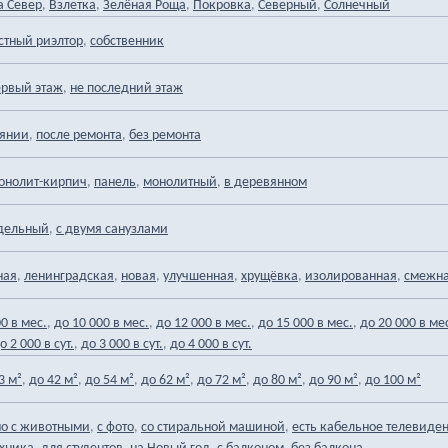
,
,
,
,
,
а Север
Взлетка
Зелёная Роща
Покровка
Северный
Солнечный
,
стный риэлтор
собственник
,
ервый этаж
не последний этаж
,
,
оянии
после ремонта
без ремонта
,
,
,
онолит-кирпич
панель
монолитный
в деревянном
,
дельный
с двумя санузлами
,
,
,
,
,
,
ная
ленинградская
новая
улучшенная
хрущёвка
изолированная
смежн
,
,
,
,
00 в мес.
до 10 000 в мес.
до 12 000 в мес.
до 15 000 в мес.
до 20 000 в ме
,
,
о 2 000 в сут.
до 3 000 в сут.
до 4 000 в сут.
,
,
,
,
,
,
,
3 м²
до 42 м²
до 54 м²
до 62 м²
до 72 м²
до 80 м²
до 90 м²
до 100 м²
,
,
,
о с животными
с фото
со стиральной машиной
есть кабельное телевиде