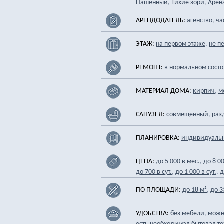
,
,
Пашенный
Тихие зори
Арен
АРЕНДОДАТЕЛЬ:
,
агенство
ча
ЭТАЖ:
,
на первом этаже
не п
РЕМОНТ:
в нормальном сост
МАТЕРИАЛ ДОМА:
,
кирпич
м
САНУЗЕЛ:
,
совмещённый
раз
ПЛАНИРОВКА:
индивидуаль
ЦЕНА:
,
до 5 000 в мес.
до 8 0
,
,
до 700 в сут.
до 1 000 в сут.
д
ПО ПЛОЩАДИ:
,
до 18 м²
до 3
УДОБСТВА:
,
без мебели
можн