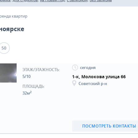
,
,
,
,
ехника
для студентов
на Новый год
с балконом
без балкона
ренда квартир
ноярске
50
сегодня
ЭТАЖ/ЭТАЖНОСТЬ:
5/10
1-к, Молокова улица 66
Советский р-н
ПЛОЩАДЬ:
2
32м
ПОСМОТРЕТЬ КОНТАКТЫ