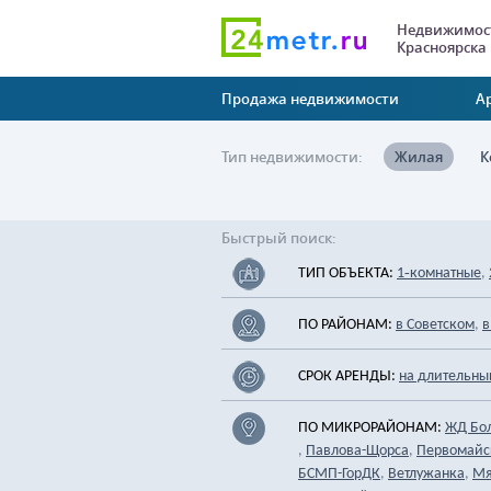
Недвижимост
Красноярска
Продажа недвижимости
А
Тип недвижимости:
Жилая
К
Быстрый поиск:
ТИП ОБЪЕКТА:
,
1‑комнатные
ПО РАЙОНАМ:
,
в Советском
в
СРОК АРЕНДЫ:
на длительны
ПО МИКРОРАЙОНАМ:
ЖД Бо
,
,
Павлова-Щорса
Первомайс
,
,
БСМП-ГорДК
Ветлужанка
Мя