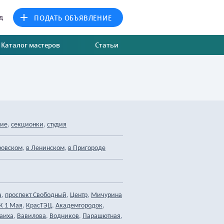
д
ПОДАТЬ ОБЪЯВЛЕНИЕ
Каталог мастеров
Статьи
,
,
ние
секционки
студия
,
,
ровском
в Ленинском
в Пригороде
,
,
,
а
проспект Свободный
Центр
Мичурина
,
,
,
К 1 Мая
КрасТЭЦ
Академгородок
,
,
,
,
аиха
Вавилова
Водников
Парашютная