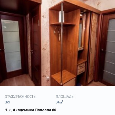
ЭТАЖ/ЭТАЖНОСТЬ:
ПЛОЩАДЬ:
2
3/9
34м
1-к, Академика Павлова 60