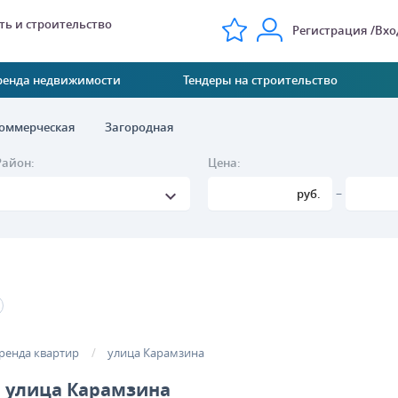
ь и строительство
Регистрация
Вхо
ренда недвижимости
Тендеры на строительство
оммерческая
Загородная
Район:
Цена:
–
руб.
ренда квартир
улица Карамзина
, улица Карамзина