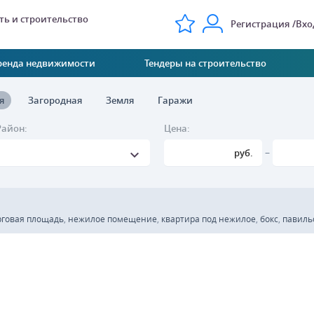
ь и строительство
Регистрация
Вхо
ренда недвижимости
Тендеры на строительство
я
Загородная
Земля
Гаражи
Район:
Цена:
–
руб.
рговая площадь
,
нежилое помещение
,
квартира под нежилое
,
бокс
,
павиль