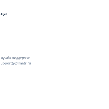
оща
Служба поддержки:
support@24metr.ru