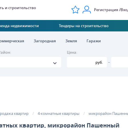
ь и строительство
Регистрация
Вхо
ренда недвижимости
Тендеры на строительство
оммерческая
Загородная
Земля
Гаражи
Район:
Цена:
–
руб.
родажа квартир
4-комнатные квартиры
микрорайон Пашенн
атных квартир, микрорайон Пашенный