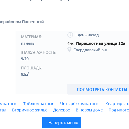
крорайоном Пашенный.
1 день назад
МАТЕРИАЛ:
панель
4-к, Парашютная улица 82а
Свердловский р-н
ЭТАЖ/ЭТАЖНОСТЬ:
9/10
ПЛОЩАДЬ:
2
82м
ПОСМОТРЕТЬ КОНТАКТЫ
омнатные
Трёхкомнатные
Четырёхкомнатные
Квартиры-с
тал
Вторичное жильё
Долевое
В новом доме
Под ипоте
↑ Наверх к меню