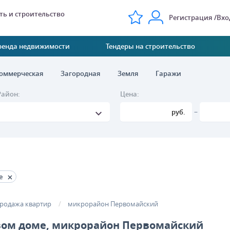
ь и строительство
Регистрация
Вхо
ренда недвижимости
Тендеры на строительство
оммерческая
Загородная
Земля
Гаражи
Район:
Цена:
–
руб.
е
родажа квартир
микрорайон Первомайский
вом доме, микрорайон Первомайский