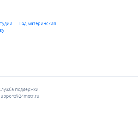
тудии
Под материнский
ку
Служба поддержки:
support@24metr.ru