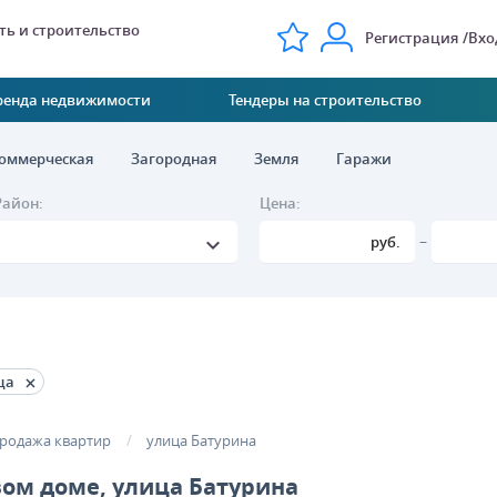
ь и строительство
Регистрация
Вхо
ренда недвижимости
Тендеры на строительство
оммерческая
Загородная
Земля
Гаражи
Район:
Цена:
–
руб.
ца
родажа квартир
улица Батурина
ом доме, улица Батурина