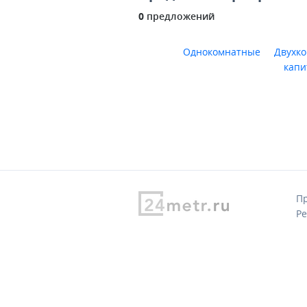
0
предложений
Однокомнатные
Двухк
капи
Пр
Ре