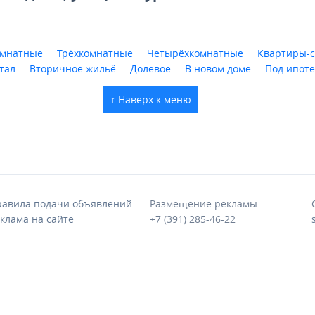
омнатные
Трёхкомнатные
Четырёхкомнатные
Квартиры-с
тал
Вторичное жильё
Долевое
В новом доме
Под ипоте
↑ Наверх к меню
авила подачи объявлений
Размещение рекламы:
клама на сайте
+7 (391) 285-46-22