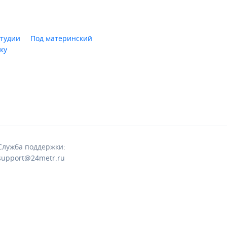
тудии
Под материнский
ку
Служба поддержки:
support@24metr.ru